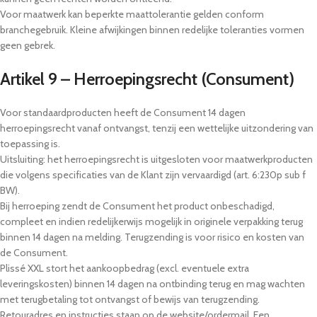
Voor maatwerk kan beperkte maattolerantie gelden conform
branchegebruik. Kleine afwijkingen binnen redelijke toleranties vormen
geen gebrek.
Artikel 9 – Herroepingsrecht (Consument)
Voor standaardproducten heeft de Consument 14 dagen
herroepingsrecht vanaf ontvangst, tenzij een wettelijke uitzondering van
toepassing is.
Uitsluiting: het herroepingsrecht is uitgesloten voor maatwerkproducten
die volgens specificaties van de Klant zijn vervaardigd (art. 6:230p sub f
BW).
Bij herroeping zendt de Consument het product onbeschadigd,
compleet en indien redelijkerwijs mogelijk in originele verpakking terug
binnen 14 dagen na melding. Terugzending is voor risico en kosten van
de Consument.
Plissé XXL stort het aankoopbedrag (excl. eventuele extra
leveringskosten) binnen 14 dagen na ontbinding terug en mag wachten
met terugbetaling tot ontvangst of bewijs van terugzending.
Retouradres en instructies staan op de website/ordermail. Een