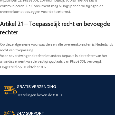
wijzigingen zal Plissé XXL zoveel mogelijk vooraf met de Klant
communiceren. De Consument mag bij ingrijpende wijzigingen de
overeenkomst opzeggen voor de toekomst.
Artikel 21 – Toepasselijk recht en bevoegde
rechter
Op deze algemene voorwaarden en alle overeenkomsten is Nederlands
recht van toepassing.
Voor zover dwingend recht niet anders bepaalt, is de rechter van het
arrondissement van de vestigingsplaats van Plissé XXL bevoegd.
Opgesteld op 01 oktober 2025.
GRATIS VERZENDING
Bestellingen boven de €300
24/7 SUPPORT