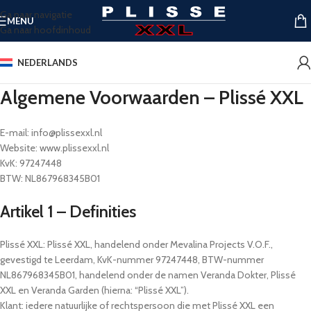
Ga naar navigatie
MENU
Ga naar hoofdinhoud
NEDERLANDS
Algemene Voorwaarden – Plissé XXL
E-mail: info@plissexxl.nl
Website: www.plissexxl.nl
KvK: 97247448
BTW: NL867968345B01
Artikel 1 – Definities
Plissé XXL: Plissé XXL, handelend onder Mevalina Projects V.O.F.,
gevestigd te Leerdam, KvK-nummer 97247448, BTW-nummer
NL867968345B01, handelend onder de namen Veranda Dokter, Plissé
XXL en Veranda Garden (hierna: “Plissé XXL”).
Klant: iedere natuurlijke of rechtspersoon die met Plissé XXL een