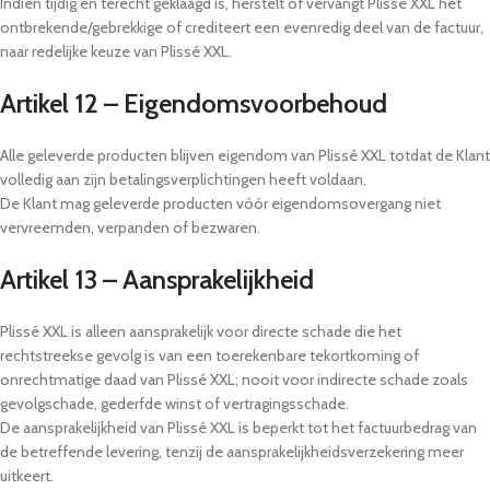
Indien tijdig en terecht geklaagd is, herstelt of vervangt Plissé XXL het
ontbrekende/gebrekkige of crediteert een evenredig deel van de factuur,
naar redelijke keuze van Plissé XXL.
Artikel 12 – Eigendomsvoorbehoud
Alle geleverde producten blijven eigendom van Plissé XXL totdat de Klant
volledig aan zijn betalingsverplichtingen heeft voldaan.
De Klant mag geleverde producten vóór eigendomsovergang niet
vervreemden, verpanden of bezwaren.
Artikel 13 – Aansprakelijkheid
Plissé XXL is alleen aansprakelijk voor directe schade die het
rechtstreekse gevolg is van een toerekenbare tekortkoming of
onrechtmatige daad van Plissé XXL; nooit voor indirecte schade zoals
gevolgschade, gederfde winst of vertragingsschade.
De aansprakelijkheid van Plissé XXL is beperkt tot het factuurbedrag van
de betreffende levering, tenzij de aansprakelijkheidsverzekering meer
uitkeert.