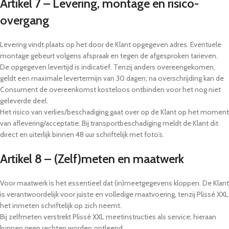
Artikel 7 – Levering, montage en risico-
overgang
Levering vindt plaats op het door de Klant opgegeven adres. Eventuele
montage gebeurt volgens afspraak en tegen de afgesproken tarieven.
De opgegeven levertijd is indicatief. Tenzij anders overeengekomen,
geldt een maximale levertermijn van 30 dagen; na overschrijding kan de
Consument de overeenkomst kosteloos ontbinden voor het nog niet
geleverde deel.
Het risico van verlies/beschadiging gaat over op de Klant op het moment
van aflevering/acceptatie. Bij transportbeschadiging meldt de Klant dit
direct en uiterlijk binnen 48 uur schriftelijk met foto’s.
Artikel 8 – (Zelf)meten en maatwerk
Voor maatwerk is het essentieel dat (in)meetgegevens kloppen. De Klant
is verantwoordelijk voor juiste en volledige maatvoering, tenzij Plissé XXL
het inmeten schriftelijk op zich neemt.
Bij zelfmeten verstrekt Plissé XXL meetinstructies als service; hieraan
kunnen geen rechten worden ontleend.