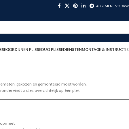
ALGEMENE VOORW
SSE
GORDIJNEN PLISSE
DUO PLISSE
DIENSTEN
MONTAGE & INSTRUCTIE
ct gemeten, gekozen en gemonteerd moet worden.
ronder vindt u alles overzichtelijk op één plek.
n opmeet.