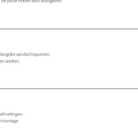
en de juiste maten kunt doorgeven.
belangrijke aandachtspunten.
len werken.
n afmetingen.
e montage.