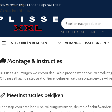
Ga naar navigatie
IGEN PRODUCTIE | LAAGSTE PRIJS GARANTIE...
Ga naar hoofdinhoud
SELECTEER CATEGORIE
CATEGORIEËN BEKIJKEN
VERANDA PLISSE
HORREN PLI
🧰 Montage & Instructies
Bij
Plissé XXL
zorgen we ervoor dat u altijd precies weet hoe uw produ
Of u nu zelf aan de slag gaat of liever gebruikmaakt van onze service — hie
📏 Meetinstructies bekijken
Leer stap voor stap hoe u nauwkeurig uw ramen, deuren of schuifwande