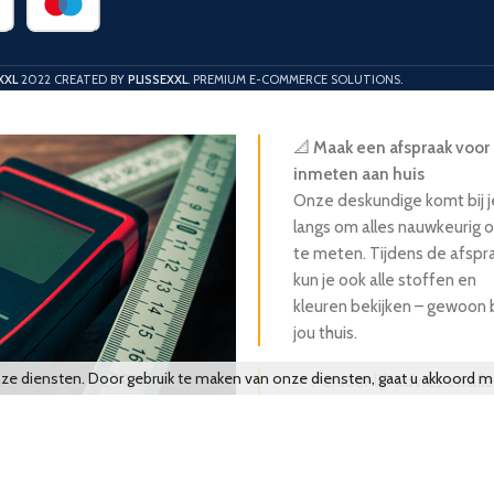
XXL
2022 CREATED BY
PLISSEXXL
. PREMIUM E-COMMERCE SOLUTIONS.
📐
Maak een afspraak voor
inmeten aan huis
Onze deskundige komt bij j
langs om alles nauwkeurig 
te meten. Tijdens de afspr
kun je ook alle stoffen en
kleuren bekijken – gewoon b
jou thuis.
nze diensten. Door gebruik te maken van onze diensten, gaat u akkoord m
✅ Persoonlijk advies en alle
materialen in het echt
✅ Geen voorrijkosten
✅
Inmeetkosten worden
verrekend bij bestelling