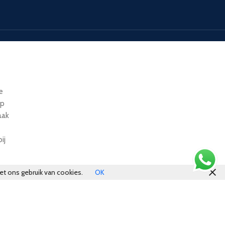
e
op
aak
ij
et ons gebruik van cookies.
OK