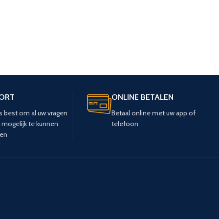
PORT
ONLINE BETALEN
s best om al uw vragen
Betaal online met uw app of
l mogelijk te kunnen
telefoon
en