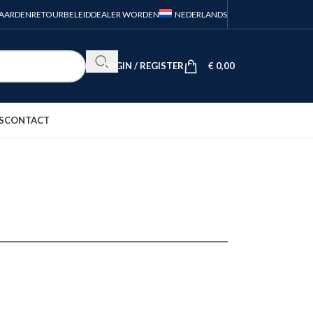
AARDEN
RETOURBELEID
DEALER WORDEN
NEDERLANDS
LOGIN / REGISTER
€
0,00
S
CONTACT